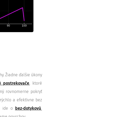
hy. Žiadne ďalšie úkony
ké postrekovače
, ktoré
pný rovnomerne pokryť
ýchlo a efektívne bez
e ide o
bez-dotykovú
ame povrchov.