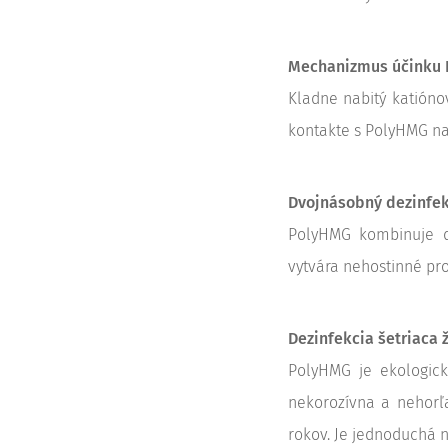
Mechanizmus účinku
Kladne nabitý katión
kontakte s PolyHMG n
Dvojnásobný dezinfek
PolyHMG kombinuje de
vytvára nehostinné pro
Dezinfekcia šetriaca 
PolyHMG je ekologick
nekorozívna a nehorľ
rokov. Je jednoduchá n