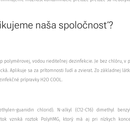
fikujeme naša spoločnosť?
p polymérovej, vodou riediteľnej dezinfekcie. Je bez chlóru, v 
xická. Aplikuje sa za prítomnosti ľudí a zvierat. Zo základnej lá
zinfekčné prípravky H2O COOL.
hylen-guanidin chlorid). N-alkyl (C12-C16) dimethyl ben
tok vzniká roztok PolyHMG, ktorý má aj pri nízkych konce