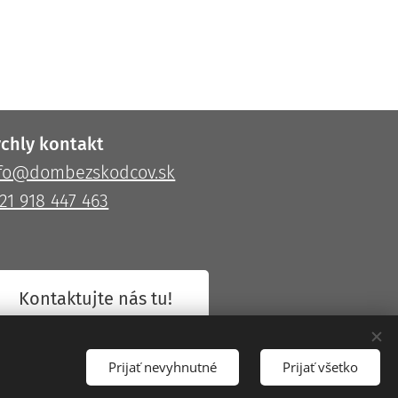
chly kontakt
nfo@dombezskodcov.sk
21 918 447 463
Kontaktujte nás tu!
Prijať nevyhnutné
Prijať všetko
gn
Cookies