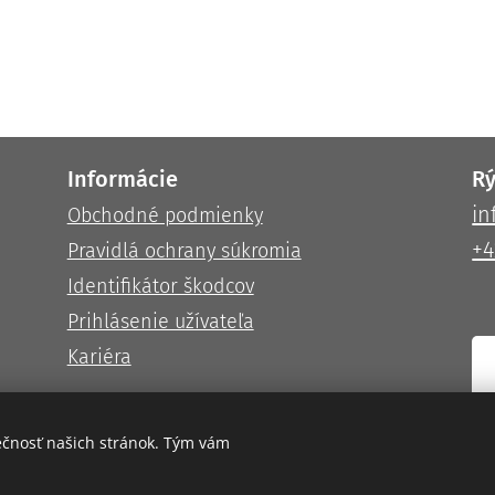
Informácie
Rý
i
Obchodné podmienky
+4
Pravidlá ochrany súkromia
Identifikátor škodcov
Prihlásenie užívateľa
Kariéra
ečnosť našich stránok. Tým vám
URGAU s.r.o., Všetky práva vyhradené | Programmed by suisse.sk - Webdesi