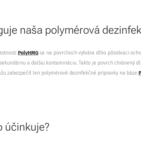
guje naša polymérová dezinfek
astnosti
PolyHMG
sa na povrchoch vytvára dlho pôsobiaci ochra
 sekundárnu a ďalšiu kontamináciu. Takto je povrch chránený dl
kážu zabezpečiť len polymérové dezinfekčné prípravky na báze
o účinkuje?