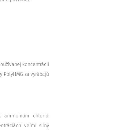
používanej koncentrácii
tky PolyHMG sa vyrábajú
zyl ammonium chlorid.
ntráciách veľmi silný