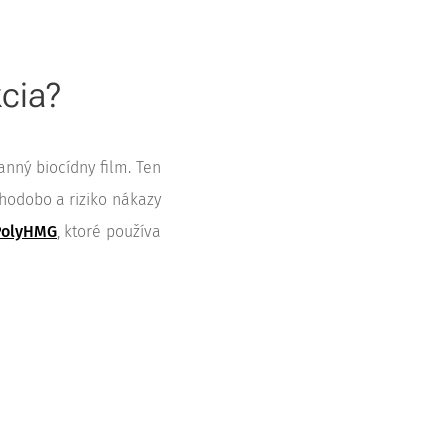
cia?
nný biocídny film. Ten
hodobo a riziko nákazy
PolyHMG
, ktoré používa