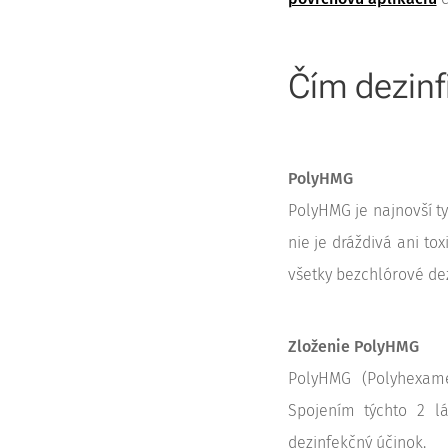
Čím dezin
PolyHMG
PolyHMG je najnovší ty
nie je dráždivá ani to
všetky bezchlórové de
Zloženie PolyHMG
PolyHMG (Polyhexamet
Spojením týchto 2 lá
dezinfekčný účinok.