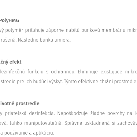
 PolyHMG
ový polymér priťahuje záporne nabitú bunkovú membránu mikro
arušená. Následne bunka umiera.
čný efekt
zinfekčnú funkciu s ochrannou. Eliminuje existujúce mikr
stredie pre ich budúci výskyt. Týmto efektívne chráni prostredi
životné prostredie
y priateľská dezinfekcia. Nepoškodzuje žiadne povrchy na kt
avá, ľahko manipulovateľná. Správne uskladnená si zachováv
a používanie a aplikáciu.