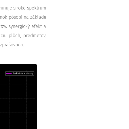
minuje široké spektrum
inok pôsobí na základe
tzv. synergický efekt a
kciu plôch, predmetov,
ozprašovača.