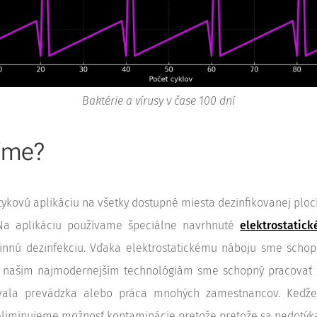
Baktérie a vírusy v čase 100 dní
íme?
ykovú aplikáciu na všetky dostupné miesta dezinfikovanej ploc
Na aplikáciu používame špeciálne navrhnuté
elektrostatic
innú dezinfekciu. Vďaka elektrostatickému náboju sme scho
a našim najmodernejším technológiám sme schopný pracovať r
vala prevádzka alebo práca mnohých zamestnancov. Keďž
liminujeme možnosť kontaminácie pretože pretože sa nedotýk