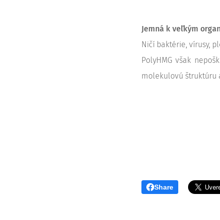
Jemná k veľkým orga
Ničí baktérie, vírusy,
PolyHMG však nepoškod
molekulovú štruktúru a
Share