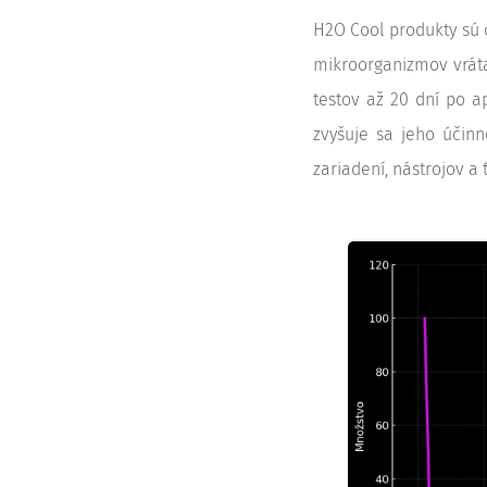
H2O Cool produkty sú 
mikroorganizmov vráta
testov až 20 dní po ap
zvyšuje sa jeho účinn
zariadení, nástrojov 