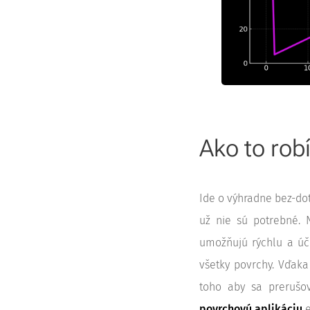
Ako to rob
Ide o výhradne bez-dot
už nie sú potrebné. 
umožňujú rýchlu a úč
všetky povrchy. Vďak
toho aby sa prerušo
povrchovú aplikáciu
e