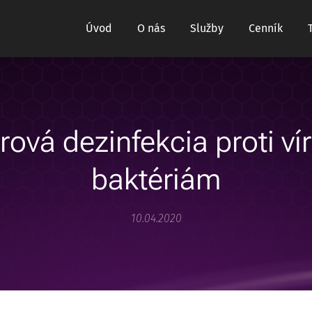
Úvod
O nás
Služby
Cenník
ová dezinfekcia proti v
baktériám
10.04.2020