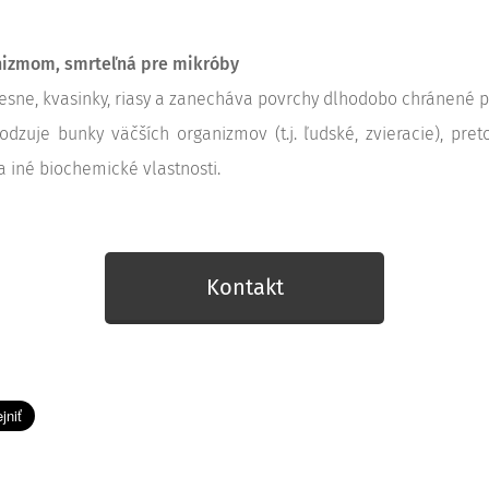
nizmom, smrteľná pre mikróby
 plesne, kvasinky, riasy a zanecháva povrchy dlhodobo chránené
zuje bunky väčších organizmov (t.j. ľudské, zvieracie), pret
 iné biochemické vlastnosti.
Kontakt