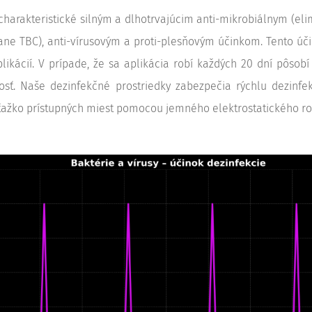
charakteristické silným a dlhotrvajúcim anti-mikrobiálnym (eli
ne TBC), anti-vírusovým a proti-plesňovým účinkom. Tento úč
likácií. V prípade, že sa aplikácia robí každých 20 dní pôsobí 
osť. Naše dezinfekčné prostriedky zabezpečia rýchlu dezinfe
a ťažko prístupných miest pomocou jemného elektrostatického r