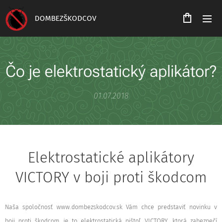
DOMBEZŠKODCOV
Čo je elektrostatický aplikátor?
01.07.2018
Elektrostatické aplikátory
VICTORY v boji proti škodcom
Naša spoločnosť www.dombezskodcov.sk Vám chce predstaviť novinku v
boji proti škodcom je to elektrostatická pištoľ VICTORY, ktorá zabezpečí