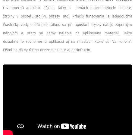
rovnomernú aplikáciu účinnej látky na stenách a predmetoch: postele,
štrbiny v posteli, stolíky, obrazy, atď.. Princíp fungovania je jednoduchý!
Čiastočky vody s účinnou látkou sa pri opúšťaní trysky nabijú záporným
nábojom a preto sa samy nalepia na aplikovaný materiál. Takto
dosiahneme rovnomernú aplikáciu aj na miestach ktoré sú "za rohom".
Pištoľ sa dá využiť na dezinsekciu ale aj dezinfekciu.