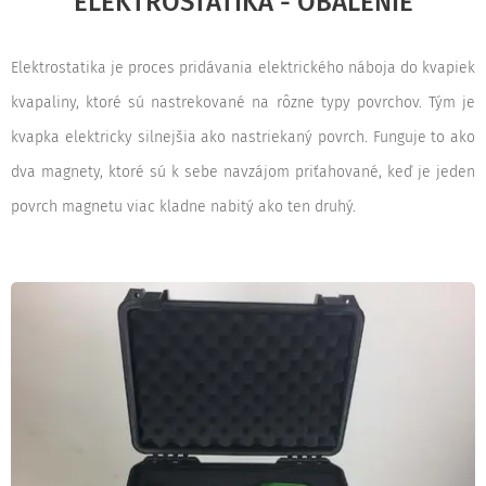
ELEKTROSTATIKA - OBALENIE
Elektrostatika je proces pridávania elektrického náboja do kvapiek
kvapaliny, ktoré sú nastrekované na rôzne typy povrchov. Tým je
kvapka elektricky silnejšia ako nastriekaný povrch. Funguje to ako
dva magnety, ktoré sú k sebe navzájom priťahované, keď je jeden
povrch magnetu viac kladne nabitý ako ten druhý.