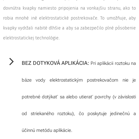
dovnútra kvapky namiesto pripojenia na vonkajšiu stranu, ako to
robia mnohé iné elektrostatické postrekovače. To umožňuje, aby
kvapky vydržali nabité dlhšie a aby sa zabezpečilo plné pôsobenie
elektrostatickej technológie.
BEZ DOTYKOVÁ APLIKÁCIA:
Pri aplikácii roztoku na
báze vody elektrostatickým postrekovačom nie je
potrebné dotýkať sa alebo utierať povrchy (v závislosti
od striekaného roztoku), čo poskytuje jedinečnú a
účinnú metódu aplikácie.