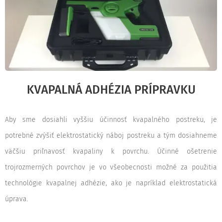
KVAPALNÁ ADHÉZIA PRÍPRAVKU
Aby sme dosiahli vyššiu účinnosť kvapalného postreku, je
potrebné zvýšiť elektrostatický náboj postreku a tým dosiahneme
väčšiu priľnavosť kvapaliny k povrchu. Účinné ošetrenie
trojrozmerných povrchov je vo všeobecnosti možné za použitia
technológie kvapalnej adhézie, ako je napríklad elektrostatická
úprava.