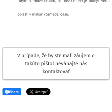
skryté a tmavé oblasti, ale tiež umožňuje pokryť veľkú
oblasť v malom rozmedzí času.
V prípade, že by ste mali záujem o
takúto pištoľ neváhajte nás
kontaktovať
Share