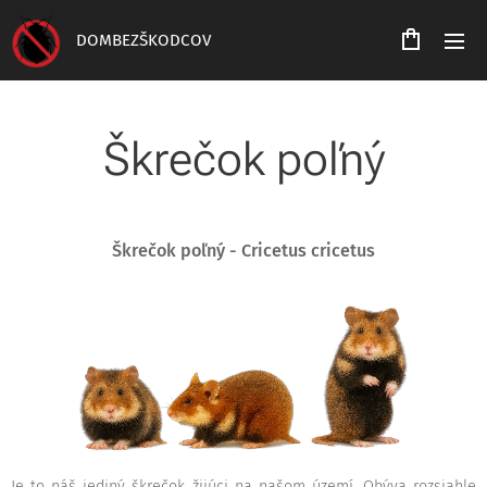
DOMBEZŠKODCOV
Škrečok poľný
Škrečok poľný - Cricetus cricetus
Je to náš jediný škrečok žijúci na našom území. Obýva rozsiahle