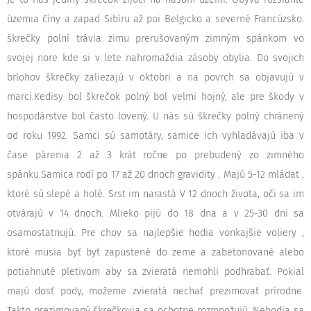
územia číny a zapad Sibíru až poi Belgicko a severné Francúzsko.
škrečky polní trávia zimu prerušovaným zimným spánkom vo
svojej nore kde si v lete nahromaždia zásoby obylia. Do svojich
brlohov škrečky zaliezajú v oktobri a na povrch sa objavujú v
marci.Kedisy bol škrečok polný bol velmi hojný, ale pre škody v
hospodárstve bol často lovený. U nás sú škrečky polný chránený
od roku 1992. Samci sú samotáry, samice ich vyhladávajú iba v
čase párenia 2 až 3 krát ročne po prebudený zo zimného
spánku.Samica rodí po 17 až 20 dnoch gravidity . Majú 5-12 mládat ,
ktoré sú slepé a holé. Srst im narastá V 12 dnoch života, oči sa im
otvárajú v 14 dnoch. Mlieko pijú do 18 dna a v 25-30 dni sa
osamostatnujú. Pre chov sa najlepšie hodia vonkajšie voliery ,
ktoré musia byť byť zapustené do zeme a zabetonované alebo
potiahnuté pletivom aby sa zvieratá nemohli podhrabať. Pokial
majú dosť pody, možeme zvieratá nechať prezimovať prírodne.
Takto prezimovaný škrečkovia sa ochotne rozmnožujú. Nehodia sa