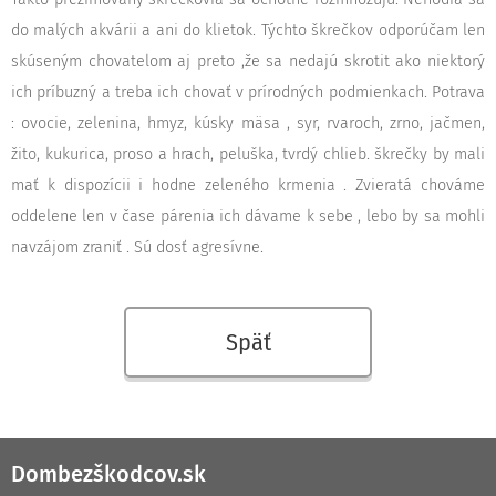
do malých akvárii a ani do klietok. Týchto škrečkov odporúčam len
skúseným chovatelom aj preto ,že sa nedajú skrotit ako niektorý
ich príbuzný a treba ich chovať v prírodných podmienkach. Potrava
: ovocie, zelenina, hmyz, kúsky mäsa , syr, rvaroch, zrno, jačmen,
žito, kukurica, proso a hrach, peluška, tvrdý chlieb. škrečky by mali
mať k dispozícii i hodne zeleného krmenia . Zvieratá chováme
oddelene len v čase párenia ich dávame k sebe , lebo by sa mohli
navzájom zraniť . Sú dosť agresívne.
Späť
Dombezškodcov.sk