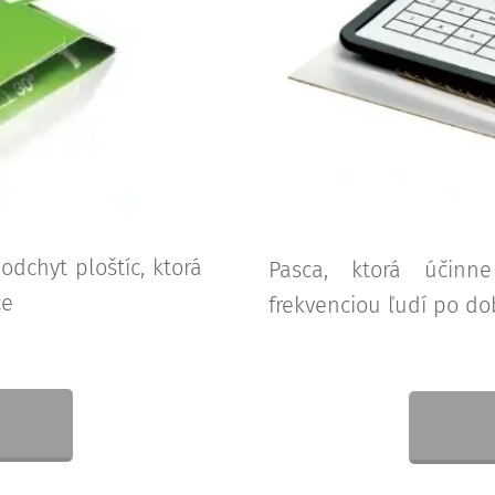
dchyt ploštíc, ktorá
Pasca, ktorá účinn
ce
frekvenciou ľudí po d