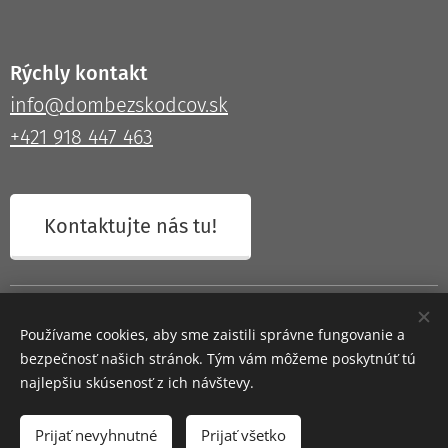
Rýchly kontakt
info@dombezskodcov.sk
+421 918 447 463
Kontaktujte nás tu!
© 2026 - THURGAU s.r.o., Všetky práva vyhradené | Programmed by
suisse.sk - Webdesign
Používame cookies, aby sme zaistili správne fungovanie a
bezpečnosť našich stránok. Tým vám môžeme poskytnúť tú
Cookies
najlepšiu skúsenosť z ich návštevy.
Do košíka
Prijať nevyhnutné
Prijať všetko