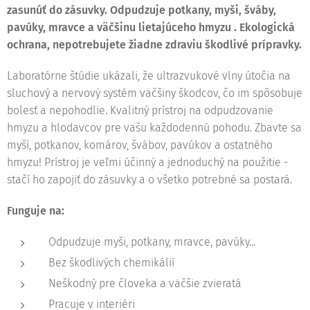
zasunúť do zásuvky. Odpudzuje potkany, myši, šváby,
pavúky, mravce a väčšinu lietajúceho hmyzu . Ekologická
ochrana, nepotrebujete žiadne zdraviu škodlivé prípravky.
Laboratórne štúdie ukázali, že ultrazvukové vlny útočia na
sluchový a nervový systém väčšiny škodcov, čo im spôsobuje
bolesť a nepohodlie. Kvalitný prístroj na odpudzovanie
hmyzu a hlodavcov pre vašu každodennú pohodu. Zbavte sa
myší, potkanov, komárov, švábov, pavúkov a ostatného
hmyzu! Prístroj je veľmi účinný a jednoduchý na použitie -
stačí ho zapojiť do zásuvky a o všetko potrebné sa postará.
Funguje na:
Odpudzuje myši, potkany, mravce, pavúky...
Bez škodlivých chemikálií
Neškodný pre človeka a väčšie zvieratá
Pracuje v interiéri