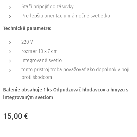
Stačí pripojiť do zásuvky
Pre lepšiu orientáciu má nočné svetielko
Technické parametre:
220 V
rozmer 10 x 7 cm
integrované svetlo
tento pristroj treba považovať ako dopolnok v boji
proti škodcom
Balenie obsahuje 1 ks Odpudzovač hlodavcov a hmyzu s
integrovaným svetlom
15,00
€