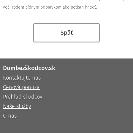
voči rodenticídnym prípravkom ako potkan hnedý.
Späť
Dombezškodcov.sk
Kontaktujte nás
Cenová ponuka
Prehľad škodcov
Naše služby
O nás