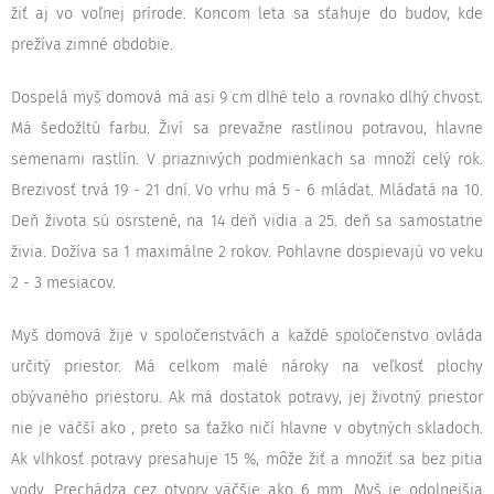
žiť aj vo voľnej prírode. Koncom leta sa sťahuje do budov, kde
prežíva zimné obdobie.
Dospelá myš domová má asi 9 cm dlhé telo a rovnako dlhý chvost.
Má šedožltú farbu. Živí sa prevažne rastlinou potravou, hlavne
semenami rastlín. V priaznivých podmienkach sa množí celý rok.
Brezivosť trvá 19 - 21 dní. Vo vrhu má 5 - 6 mláďat. Mláďatá na 10.
Deň života sú osrstené, na 14 deň vidia a 25. deň sa samostatne
živia. Dožíva sa 1 maximálne 2 rokov. Pohlavne dospievajú vo veku
2 - 3 mesiacov.
Myš domová žije v spoločenstvách a každé spoločenstvo ovláda
určitý priestor. Má celkom malé nároky na veľkosť plochy
obývaného priestoru. Ak má dostatok potravy, jej životný priestor
nie je väčší ako , preto sa ťažko ničí hlavne v obytných skladoch.
Ak vlhkosť potravy presahuje 15 %, môže žiť a množiť sa bez pitia
vody. Prechádza cez otvory väčšie ako 6 mm. Myš je odolnejšia