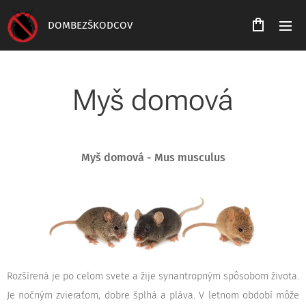
DOMBEZŠKODCOV
Myš domová
Myš domová - Mus musculus
Rozšírená je po celom svete a žije synantropným spôsobom života.
Je nočným zvieraťom, dobre šplhá a pláva. V letnom období môže