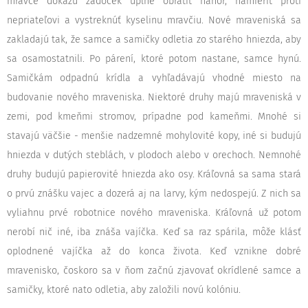
mravce dokážu zadoček úplne obrátiť nahor, namieriť proti
nepriateľovi a vystreknúť kyselinu mravčiu. Nové mraveniská sa
zakladajú tak, že samce a samičky odletia zo starého hniezda, aby
sa osamostatnili. Po párení, ktoré potom nastane, samce hynú.
Samičkám odpadnú krídla a vyhľadávajú vhodné miesto na
budovanie nového mraveniska. Niektoré druhy majú mraveniská v
zemi, pod kmeňmi stromov, prípadne pod kameňmi. Mnohé si
stavajú väčšie - menšie nadzemné mohylovité kopy, iné si budujú
hniezda v dutých steblách, v plodoch alebo v orechoch. Nemnohé
druhy budujú papierovité hniezda ako osy. Kráľovná sa sama stará
o prvú znášku vajec a dozerá aj na larvy, kým nedospejú. Z nich sa
vyliahnu prvé robotnice nového mraveniska. Kráľovná už potom
nerobí nič iné, iba znáša vajíčka. Keď sa raz spárila, môže klásť
oplodnené vajíčka až do konca života. Keď vznikne dobré
mravenisko, čoskoro sa v ňom začnú zjavovať okrídlené samce a
samičky, ktoré nato odletia, aby založili novú kolóniu.