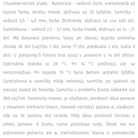
Charakteristické znaky : Robotnice - veľkosť 2mm, svetlohnedá až
čajová farba, bruško tmavé, dožívajú sa 20 týždňov. Samičky -
veľkosť 3,5 - 4,8 mm, farba žltohnedá, dožívajú sa cca 400 dní.
Samčekovia - veľkosť 2,5 - 3,1 mm, farba hnedá, dožívajú sa 14 - 21
dní. Má dokonalú premenu. Vývoj pri izbovej teplote prebieha
zhruba 36 dní (vajíčko 7 dní, larva 17 dní, predkukla 3 dni, kukla 9
dní). U pohlavných foriem trvá vývoj v priemere o 14 dní dlhšie.
Optimálna teplota je 26 °C. Pri 14 °C prežívajú, ale sa
nerozmnožujú. Pri teplote 10 °C hynú behom jedného týždňa.
Samčekovia a samičky nikdy nelietajú, samičky po spárení sa
vracajú nazad do hniezda. Samička v priebehu života nakladie asi
300 vajíčok. Faraónsky mravec je všežravec, prednosť dáva potrave
s obsahom bielkovín (mäso, mäsové výrobky) požiera aj sladkosti.
Zdá sa, že potravu rád strieda. Vždy dáva prednosť čerstvej a
vlhkej potrave. K životu nutne potrebuje vodu. Škodí nie len
požieraním potravín, ale aj znečisťovaním. Stavia si jednoduché