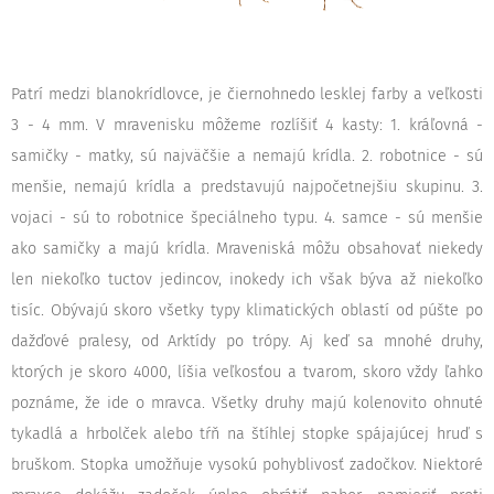
Patrí medzi blanokrídlovce, je čiernohnedo lesklej farby a veľkosti
3 - 4 mm. V mravenisku môžeme rozlíšiť 4 kasty: 1. kráľovná -
samičky - matky, sú najväčšie a nemajú krídla. 2. robotnice - sú
menšie, nemajú krídla a predstavujú najpočetnejšiu skupinu. 3.
vojaci - sú to robotnice špeciálneho typu. 4. samce - sú menšie
ako samičky a majú krídla. Mraveniská môžu obsahovať niekedy
len niekoľko tuctov jedincov, inokedy ich však býva až niekoľko
tisíc. Obývajú skoro všetky typy klimatických oblastí od púšte po
dažďové pralesy, od Arktídy po trópy. Aj keď sa mnohé druhy,
ktorých je skoro 4000, líšia veľkosťou a tvarom, skoro vždy ľahko
poznáme, že ide o mravca. Všetky druhy majú kolenovito ohnuté
tykadlá a hrbolček alebo tŕň na štíhlej stopke spájajúcej hruď s
bruškom. Stopka umožňuje vysokú pohyblivosť zadočkov. Niektoré