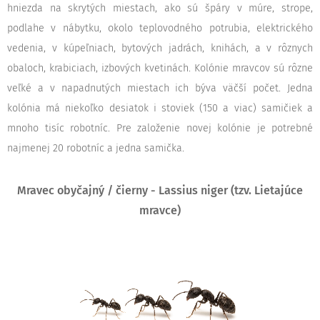
hniezda na skrytých miestach, ako sú špáry v múre, strope,
podlahe v nábytku, okolo teplovodného potrubia, elektrického
vedenia, v kúpeľniach, bytových jadrách, knihách, a v rôznych
obaloch, krabiciach, izbových kvetinách. Kolónie mravcov sú rôzne
veľké a v napadnutých miestach ich býva väčší počet. Jedna
kolónia má niekoľko desiatok i stoviek (150 a viac) samičiek a
mnoho tisíc robotníc. Pre založenie novej kolónie je potrebné
najmenej 20 robotníc a jedna samička.
Mravec obyčajný / čierny - Lassius niger (tzv. Lietajúce
mravce)