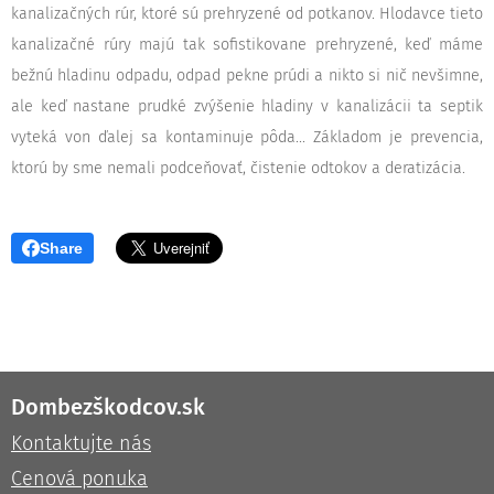
kanalizačných rúr, ktoré sú prehryzené od potkanov. Hlodavce tieto
kanalizačné rúry majú tak sofistikovane prehryzené, keď máme
bežnú hladinu odpadu, odpad pekne prúdi a nikto si nič nevšimne,
ale keď nastane prudké zvýšenie hladiny v kanalizácii ta septik
vyteká von ďalej sa kontaminuje pôda... Základom je prevencia,
ktorú by sme nemali podceňovať, čistenie odtokov a deratizácia.
Share
Dombezškodcov.sk
Kontaktujte nás
Cenová ponuka