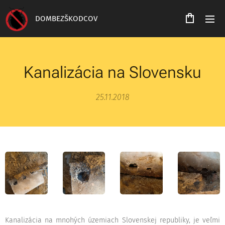
DOMBEZŠKODCOV
Kanalizácia na Slovensku
25.11.2018
Kanalizácia na mnohých územiach Slovenskej republiky, je veľmi