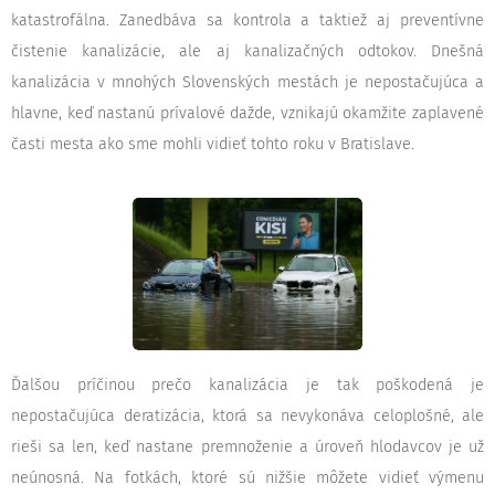
katastrofálna. Zanedbáva sa kontrola a taktiež aj preventívne
čistenie kanalizácie, ale aj kanalizačných odtokov. Dnešná
kanalizácia v mnohých Slovenských mestách je nepostačujúca a
hlavne, keď nastanú prívalové dažde, vznikajú okamžite zaplavené
časti mesta ako sme mohli vidieť tohto roku v Bratislave.
Ďalšou príčinou prečo kanalizácia je tak poškodená je
nepostačujúca deratizácia, ktorá sa nevykonáva celoplošné, ale
rieši sa len, keď nastane premnoženie a úroveň hlodavcov je už
neúnosná. Na fotkách, ktoré sú nižšie môžete vidieť výmenu