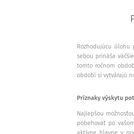
Rozhodujúcu úlohu p
sebou prináša väčšie
tomto ročnom období
období si vytvárajú 
Príznaky výskytu po
Najlepšou možnosťou,
pobehovať po vašom 
aktívne hlavne v no