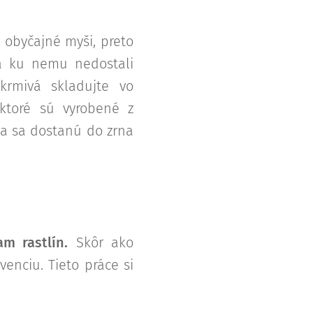
j obyčajné myši, preto
sa ku nemu nedostali
krmivá skladujte vo
ktoré sú vyrobené z
ia sa dostanú do zrna
m rastlín.
Skôr ako
enciu. Tieto práce si