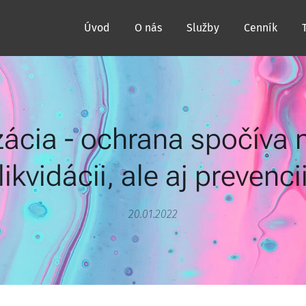
Úvod
O nás
Služby
Cenník
zácia - ochrana spočíva n
likvidácii, ale aj prevenci
20.01.2022