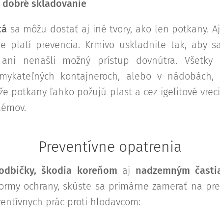
- dobré skladovanie
tá
sa môžu dostať aj iné tvory, ako len potkany. A
de platí prevencia. Krmivo uskladnite tak, aby 
ani nenašli možný prístup dovnútra. Všetky 
amykateľných kontajneroch, alebo v nádobách, 
že potkany ľahko požujú plast a cez igelitové vrec
lémov.
Preventívne
opatrenia
hodbičky, škodia koreňom
aj
nadzemným častia
formy ochrany, skúste sa primárne zamerať na prev
entívnych prác proti hlodavcom: