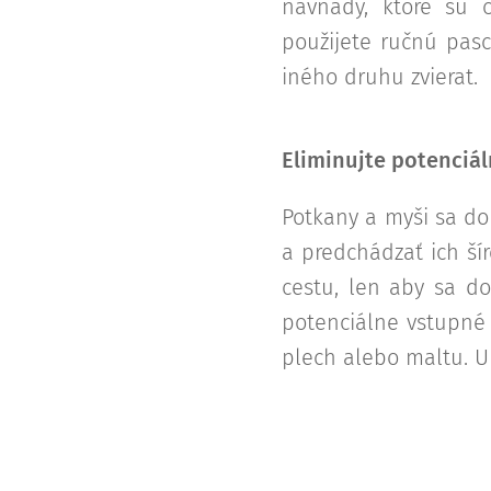
návnady, ktoré sú 
použijete ručnú pasc
iného druhu zvierat.
Eliminujte potenciá
Potkany a myši sa do
a predchádzať ich ší
cestu, len aby sa dos
potenciálne vstupné 
plech alebo maltu. Ur