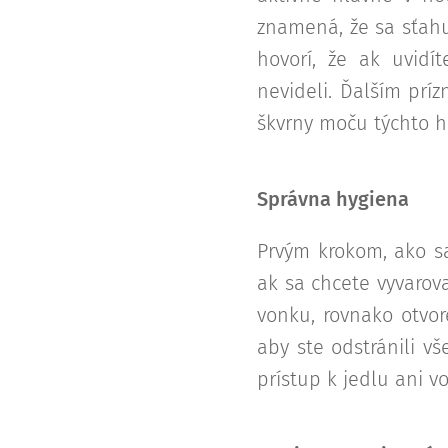
znamená, že sa sťahu
hovorí, že ak uvidí
nevideli. Ďalším prí
škvrny moču týchto h
Správna hygiena
Prvým krokom, ako sa
ak sa chcete vyvarov
vonku, rovnako otvor
aby ste odstránili v
prístup k jedlu ani v