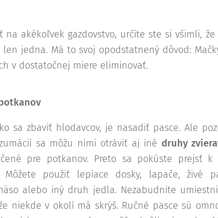
eť na akékoľvek gazdovstvo, určite ste si všimli, 
 len jedna. Má to svoj opodstatnený dôvod: Mačk
ch v dostatočnej miere eliminovať.
 potkanov
ko sa zbaviť hlodavcov, je nasadiť pasce. Ale poz
zumácii sa môžu nimi otráviť aj iné
druhy zviera
rčené pre potkanov. Preto sa pokúste prejsť 
. Môžete použiť lepiace dosky, lapače, živé 
äso alebo iný druh jedla. Nezabudnite umiestni
ože niekde v okolí má skrýš. Ručné pasce sú om