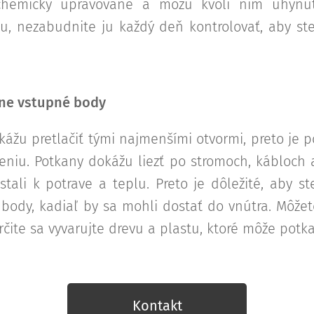
chemicky upravované a môžu kvôli nim uhynúť 
u, nezabudnite ju každý deň kontrolovať, aby ste
lne vstupné body
kážu pretlačiť tými najmenšími otvormi, preto je p
reniu. Potkany dokážu liezť po stromoch, kábloch a
tali k potrave a teplu. Preto je dôležité, aby st
body, kadiaľ by sa mohli dostať do vnútra. Môžet
čite sa vyvarujte drevu a plastu, ktoré môže potka
Kontakt