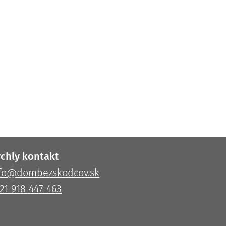
chly kontakt
nfo@dombezskodcov.sk
21 918 447 463