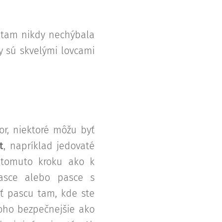
že tam nikdy nechýbala
y sú skvelými lovcami
or, niektoré môžu byť
t
, napríklad jedovaté
k tomuto kroku ako k
pasce alebo pasce s
ť pascu tam, kde ste
noho bezpečnejšie ako