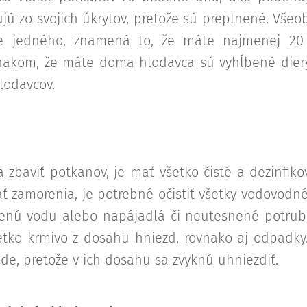
jú zo svojich úkrytov, pretože sú preplnené. Vše
te jedného, znamená to, že máte najmenej 20 
znakom, že máte doma hlodavca sú vyhĺbené dier
lodavcov.
 zbaviť potkanov, je mať všetko čisté a dezinfik
ať zamorenia, je potrebné očistiť všetky vodovodné
enú vodu alebo napájadlá či neutesnené potrubia
šetko krmivo z dosahu hniezd, rovnako aj odpad
ode, pretože v ich dosahu sa zvyknú uhniezdiť.