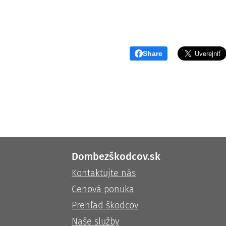
Share
Dombezškodcov.sk
Kontaktujte nás
Cenová ponuka
Prehľad škodcov
Naše služby