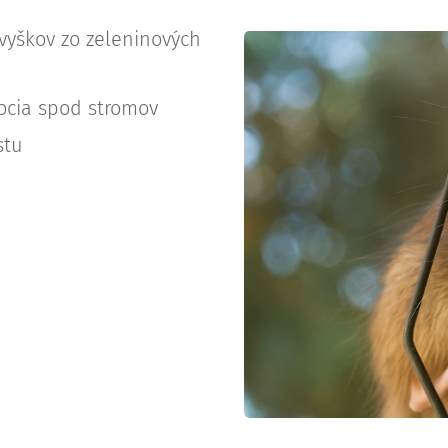
yškov zo zeleninových
ocia spod stromov
stu