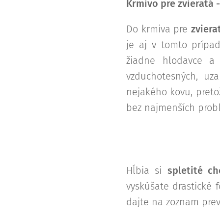
Krmivo pre zvieratá 
Do krmiva pre
zviera
je aj v tomto prípa
žiadne hlodavce a 
vzduchotesných, uz
nejakého kovu, preto
bez najmenších prob
Hĺbia si
spletité c
vyskúšate drastické 
dajte na zoznam prev