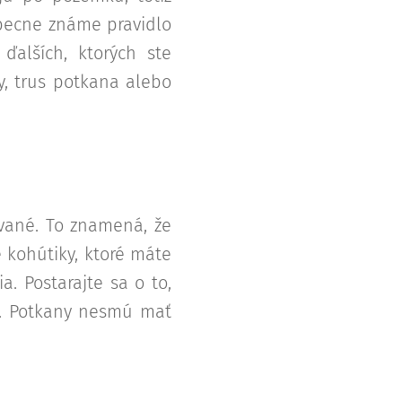
obecne známe pravidlo
ďalších, ktorých ste
y, trus potkana alebo
ované. To znamená, že
 kohútiky, ktoré máte
. Postarajte sa o to,
ky. Potkany nesmú mať