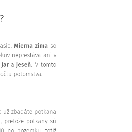
?
asie.
Mierna zima
so
ekov neprestáva ani v
 jar
a
jeseň.
V tomto
počtu potomstva.
Ak už zbadáte potkana
, pretože potkany sú
jú po pozemku, totiž