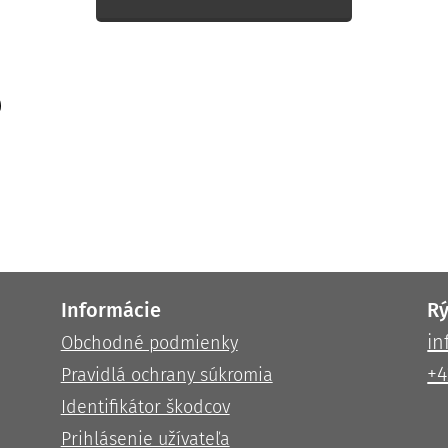
Informácie
Rý
i
Obchodné podmienky
+4
Pravidlá ochrany súkromia
Identifikátor škodcov
Prihlásenie užívateľa