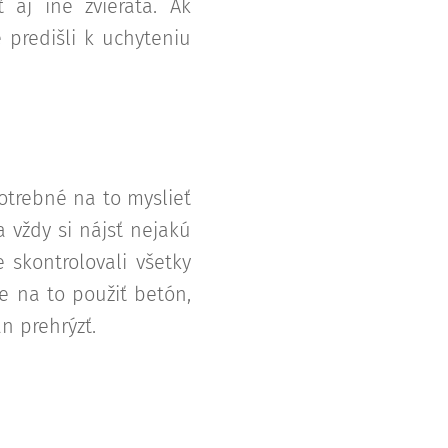
aj iné zvieratá. Ak
 predišli k uchyteniu
otrebné na to myslieť
 vždy si nájsť nejakú
e skontrolovali všetky
e na to použiť betón,
n prehrýzť.