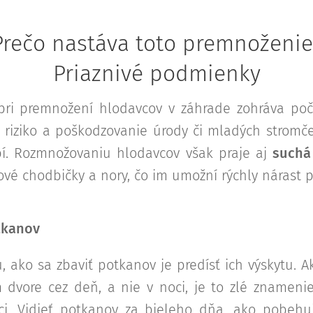
Prečo nastáva toto premnoženie
Priaznivé podmienky
ri premnožení hlodavcov v záhrade zohráva poč
 riziko a poškodzovanie úrody či mladých stromč
. Rozmnožovaniu hlodavcov však praje aj
suchá
nové chodbičky a nory, čo im umožní rýchly nárast 
tkanov
 ako sa zbaviť potkanov je predísť ich výskytu. 
dvore cez deň, a nie v noci, je to zlé znamenie
ci. Vidieť potkanov za bieleho dňa, ako pobehu